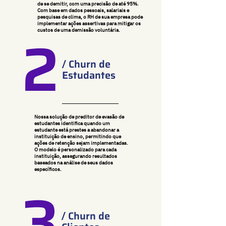
de se demitir, com uma precisão de até 95%.
Com base em dados pessoais, salariais e
pesquisas de clima, o RH de sua empresa pode
implementar ações assertivas para mitigar os
2
custos de uma demissão voluntária.
/ Churn de
Estudantes
Nossa solução de preditor de evasão de
estudantes identifica quando um
estudante está prestes a abandonar a
instituição de ensino, permitindo que
ações de retenção sejam implementadas.
O modelo é personalizado para cada
instituição, assegurando resultados
baseados na análise de seus dados
específicos.
3
/ Churn de