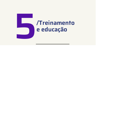
5
/Treinamento
e educação
A 4C DataLab também oferece
treinamento e educação em inteligência
artificial e ciência de dados. Nossos
cursos são projetados para equipar sua
equipe com o conhecimento e as
habilidades necessárias para usar
efetivamente as ferramentas e técnicas
6
de IA e ciência de dados.
/Inteligência
Artificial como
Serviço (AIaaS)
A 4C DataLab oferece soluções de
AIaaS, possibilitando que empresas de
todos os tamanhos e segmentos se