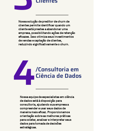
Clientes
Nossa solução de preditor de churn de
clientes permite identificar quando um
cliente está prestes a abandonar uma
empresa, possibilitando ações de retenção
eficazes. Isso otimiza seus investimentos
de vendas e captação de clientes,
reduzindo significativamente o churn.
4
/Consultoria em
Ciência de Dados
Nossa equipe de especialistas em ciência
de dados está à disposição para
consultoria, ajudando sua empresa a
compreender e usar seus dados de
maneira mais eficaz. Proporcionamos
orientação sobre as melhores práticas
para coletar, analisar e interpretar seus
dados para tomada de decisões
estratégicas.